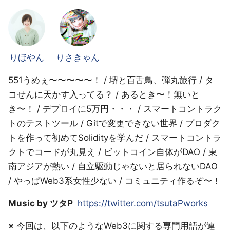
りほやん
りさきゃん
551うめぇ〜〜〜〜〜！ / 堺と百舌鳥、弾丸旅行 / タ
コせんに天かす入ってる？ / あるとき〜！無いと
き〜！ / デプロイに5万円・・・ / スマートコントラク
トのテストツール / Gitで変更できない世界 / プロダク
トを作って初めてSolidityを学んだ / スマートコントラ
クトでコードが丸見え / ビットコイン自体がDAO / 東
南アジアが熱い / 自立駆動じゃないと居られないDAO
/ やっぱWeb3系女性少ない / コミュニティ作るぞ〜！
Music by ツタP
https://twitter.com/tsutaPworks
※ 今回は、以下のようなWeb3に関する専門用語が連